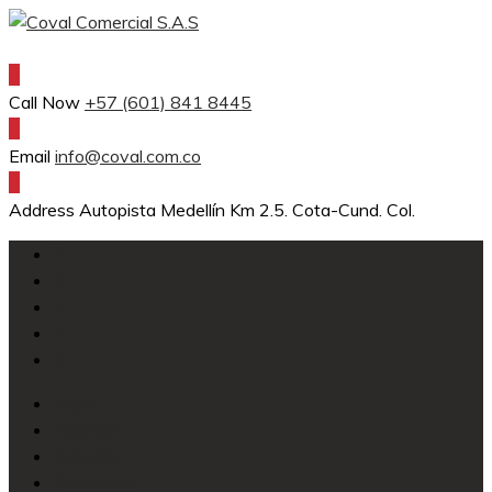
Skip
to
content
Call Now
+57 (601) 841 8445
Email
info@coval.com.co
Address
Autopista Medellín Km 2.5. Cota-Cund. Col.
Inicio
Empresa
Servicios
Productos