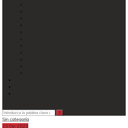
Tuberías, Accesorios y Geosistemas
Pinturas
Registros, Válvulas y Cheques
Tanques y Tejas
Cerraduras y Candados
Construcción en seco
Adhesivos, Impermeabilizantes y Cementos
Perfilería Aluminio – PVC y Accesorios
Baños y Cocinas
Pisos, Paredes y Decorados
Agropecuario
Sucursales
Listas de precios
MiTiendaCoval
Sin categoría
23
Dic
2023