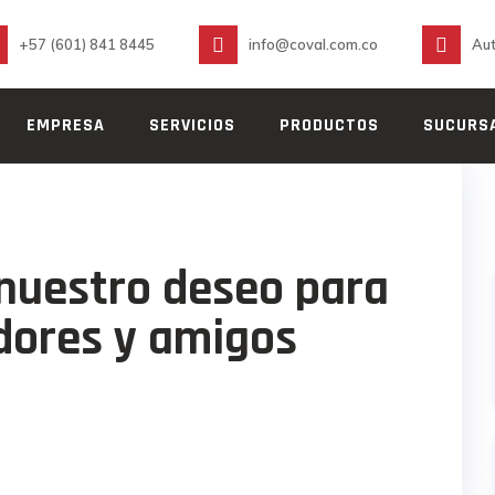
+57 (601) 841 8445
info@coval.com.co
Aut
EMPRESA
SERVICIOS
PRODUCTOS
SUCURS
30
DIC
2022
IENDACOVAL
 nuestro deseo para
edores y amigos