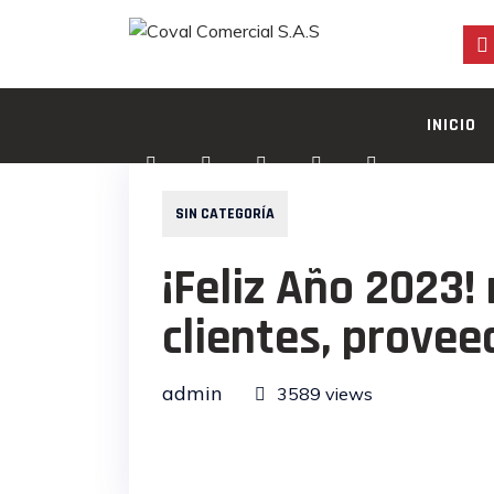
Skip
to
content
INICIO
MIT
SIN CATEGORÍA
¡Feliz Año 2023!
clientes, prove
admin
3589 views