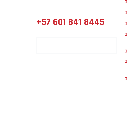
Inici
ferretería y acabados.
Pro
+57 601 841 8445
Sucu
B2B
CONTACTE UN ASESOR COMERCIAL
Intr
List
precio
Noti