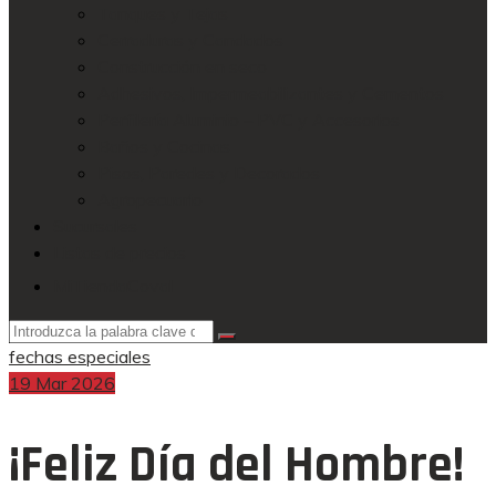
Tanques y Tejas
Cerraduras y Candados
Construcción en seco
Adhesivos, Impermeabilizantes y Cementos
Perfilería Aluminio – PVC y Accesorios
Baños y Cocinas
Pisos, Paredes y Decorados
Agropecuario
Sucursales
Listas de precios
MiTiendaCoval
fechas especiales
19
Mar
2026
¡Feliz Día del Hombre!