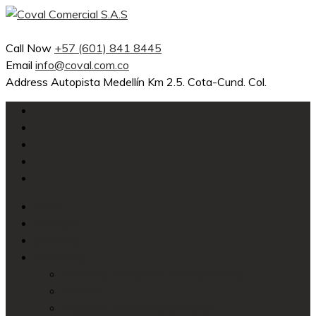
Skip
to
content
Call Now
+57 (601) 841 8445
Email
info@coval.com.co
Address
Autopista Medellín Km 2.5. Cota-Cund. Col.
Inicio
Empresa
Servicios
Productos
Tuberías, Accesorios y Geosistemas
Pinturas
Registros, Válvulas y Cheques