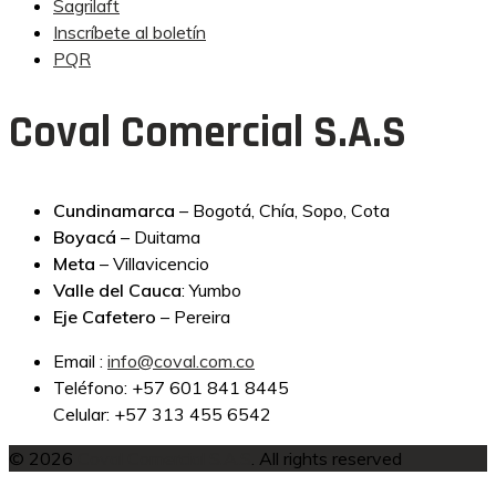
Sagrilaft
Inscríbete al boletín
PQR
Coval Comercial S.A.S
Cundinamarca
– Bogotá, Chía, Sopo, Cota
Boyacá
– Duitama
Meta
– Villavicencio
Valle del Cauca
: Yumbo
Eje Cafetero
– Pereira
Email :
info@coval.com.co
Teléfono: +57 601 841 8445
Celular: +57 313 455 6542
© 2026
Coval Comercial S.A.S
. All rights reserved