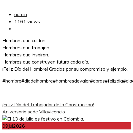
admin
1161 views
Hombres que cuidan.
Hombres que trabajan.
Hombres que inspiran.
Hombres que construyen futuro cada día.
¡Feliz Día del Hombre! Gracias por su compromiso y ejemplo.
#hombre#diadelhombre#hombresdevalor#obras#felizdia#di
Navegación
¡Feliz Día del Trabajador de la Construcción!
Aniversario sede Villavicencio
de
09
Jul
2026