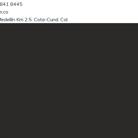
 841 8445
m.co
edellín Km 2.5. Cota-Cund. Col.
io
presa
vicios
oductos
Tuberías, Accesorios y Geosistemas
Pinturas
Registros, Válvulas y Cheques
Tanques y Tejas
Cerraduras y Candados
Construcción en seco
Adhesivos, Impermeabilizantes y Cementos
Perfilería Aluminio – PVC y Accesorios
Baños y Cocinas
Pisos, Paredes y Decorados
Agropecuario
ursales