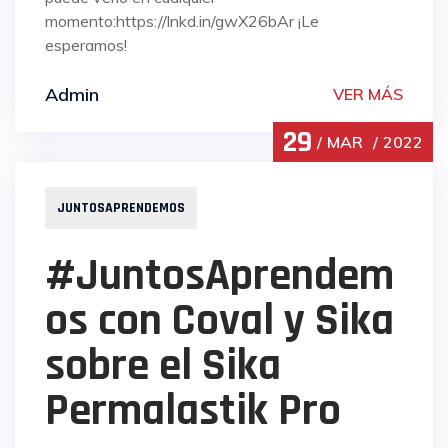
momento:https://lnkd.in/gwX26bAr ¡Le
esperamos!
Admin
VER MÁS
29
MAR
2022
JUNTOSAPRENDEMOS
#JuntosAprendem
os con Coval y Sika
sobre el Sika
Permalastik Pro