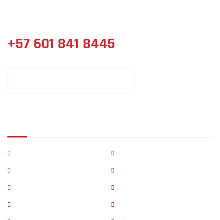
Distribuidor especializado de materiales para la construcción,
ferretería y acabados.
+57 601 841 8445
CONTACTE UN ASESOR COMERCIAL
Páginas Principales
Inicio
Empresa
Productos
Servicios
Sucursales
Correo corp.
B2B
B2C