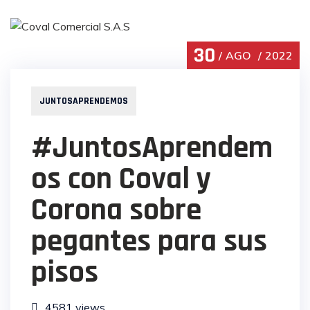
Skip
to
content
30
AGO
2022
JUNTOSAPRENDEMOS
#JuntosAprendem
os con Coval y
Corona sobre
pegantes para sus
pisos
4581 views