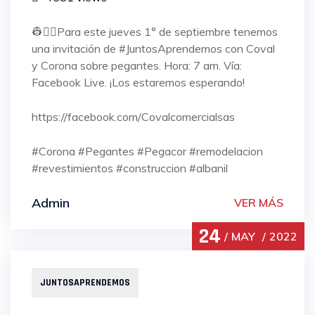
👷👷‍♀️Para este jueves 1° de septiembre tenemos
una invitación de #JuntosAprendemos con Coval
y Corona sobre pegantes. Hora: 7 am. Vía:
Facebook Live. ¡Los estaremos esperando!
https://facebook.com/Covalcomercialsas
#Corona #Pegantes #Pegacor #remodelacion
#revestimientos #construccion #albanil
Admin
VER MÁS
24
MAY
2022
JUNTOSAPRENDEMOS