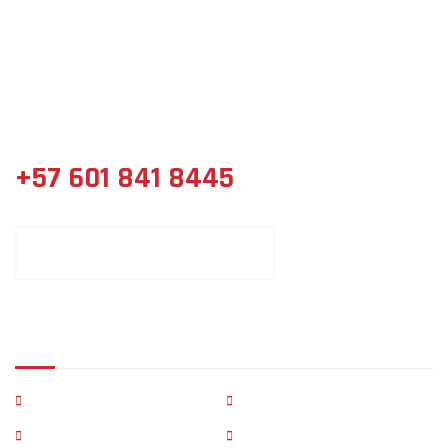
Distribuidor especializado de materiales para la construcción,
ferretería y acabados.
+57 601 841 8445
CONTACTE UN ASESOR COMERCIAL
Páginas Principales
Inicio
Empresa
Productos
Servicios