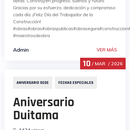
obras: Construyen progreso, sueños y futuro.
Gracias por su esfuerzo, dedicación y compromiso
cada día. ¡Feliz Día del Trabajador de la
Construcción!
#obras#obras#obraspublicas#obrasegura#construccion#c
#maestrosdeobra
Admin
VER MÁS
10
MAR
2026
ANIVERSARIO SEDE
FECHAS ESPECIALES
Aniversario
Duitama