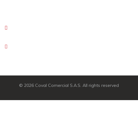
Valle del Cauca
: Yumbo
Eje Cafetero
– Pereira
info@coval.com.co
Email :
Teléfono: +57 601 841 8445
Celular: +57 313 455 6542
© 2026
Coval Comercial S.A.S
. All rights reserved