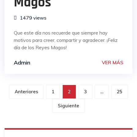
Magos
1479 views
Que este día nos recuerde que siempre hay
motivos para creer, compartir y agradecer. ¡Feliz
día de los Reyes Magos!
Admin
VER MÁS
Paginación
Anteriores
1
2
3
…
25
de
Siguiente
entradas